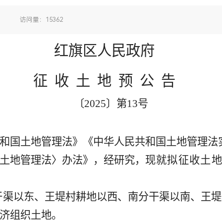
：
访问量：15362
红旗区
人民政府
征
收
土
地
预
公
告
〔
20
25
〕第
13
号
和国土地管理法》《中华人民共和国土地
管理法
土地管理法
〉
办法》，经研究，
现就拟征收土
干渠
以东
、
王堤村耕地
以西、
南分干渠
以南、
王堤
济组织土地。