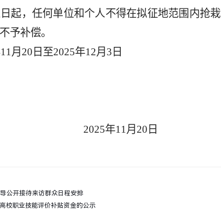
之日起，任何单位和个人不得在拟征地范围内抢栽
不予补偿。
年
11
月
20
日至
20
25
年
12
月
3
日
20
25
年
11
月
20
日
级领导公开接待来访群众日程安排
通高校职业技能评价补贴资金的公示