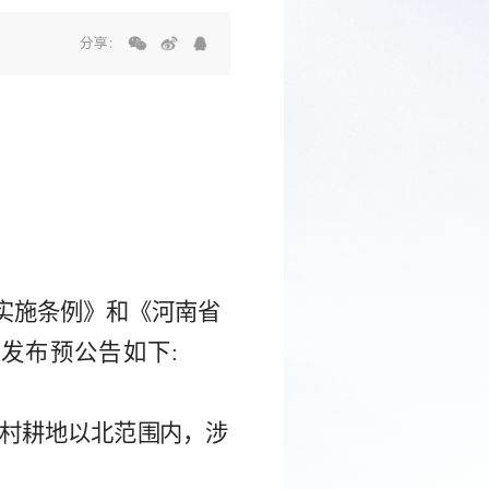
分享：
实施条例》和《河南省
地发布预公告如下
:
村耕地
以北
范
围
内，涉