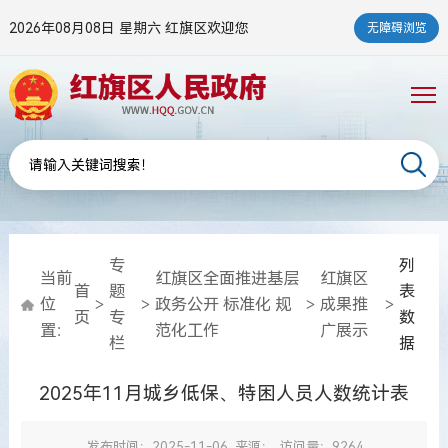
2026年08月08日 星期六
红旗区欢迎您
无障碍浏览
专
列
当前
红旗区全面推进基层
红旗区
首
题
表
位
>
>
政务公开 标准化 规
>
成果推
>
页
专
数
置：
范化工作
广展示
栏
据
2025年11月城乡低保、特困人员人数统计表
发布时间：2025-11-06
来源：
访问量：9264