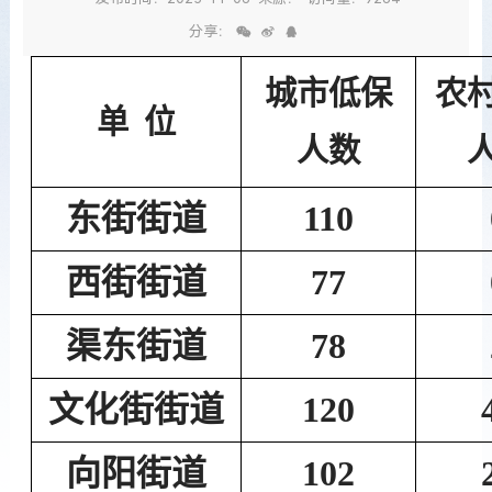
分享：
城市低保
农
单
位
人
数
东街
街道
110
西街
街道
77
渠东
街道
78
文化街
街道
120
向阳
街道
102