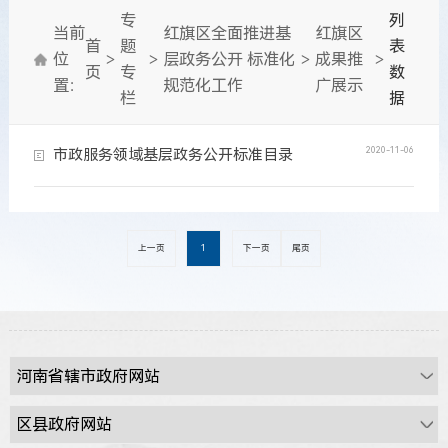
专
列
当前
红旗区全面推进基
红旗区
首
题
表
位
>
>
层政务公开 标准化
>
成果推
>
页
专
数
置：
规范化工作
广展示
栏
据
2020-11-06
市政服务领域基层政务公开标准目录
上一页
1
下一页
尾页