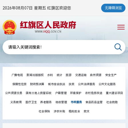
2026年08月07日 星期五
红旗区欢迎您
无障碍浏览
广播电视
新闻出版版权
水利
统计
旅游
交通运输
自然资源
安全生产
保障性住房
财政预决算
城市综合执法
扶贫
公共法律服务
公共文化服务
公共资源交易
国有土地上房屋征收
户籍管理
环境保护
农村危房改造
重大建设项目
义务教育
医疗卫生
养老服务
税收管理
市政服务
食品药品监管
社会救助
社会保险
涉农补贴
稳岗就业
救灾