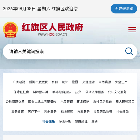
2026年08月08日 星期六
红旗区欢迎您
无障碍浏览
广播电视
新闻出版版权
水利
统计
旅游
交通运输
自然资源
安全生产
保障性住房
财政预决算
城市综合执法
扶贫
公共法律服务
公共文化服务
公共资源交易
国有土地上房屋征收
户籍管理
环境保护
农村危房改造
重大建设项目
义务教育
医疗卫生
养老服务
税收管理
市政服务
食品药品监管
社会救助
社会保险
涉农补贴
稳岗就业
救灾