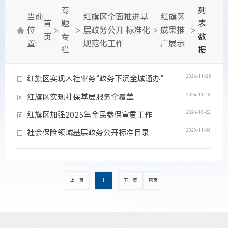
专
列
当前
红旗区全面推进基
红旗区
首
题
表
位
>
>
层政务公开 标准化
>
成果推
>
页
专
数
置：
规范化工作
广展示
栏
据
2024-11-25
红旗区实现人社业务“政务下沉全城通办”
2024-11-18
红旗区实现社保基层服务全覆盖
2024-10-22
红旗区加强2025年全民参保宣贯工作
2020-11-06
社会保险领域基层政务公开标准目录
上一页
1
下一页
尾页